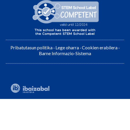
Pribatutasun politika
·
Lege oharra
·
Cookien erabilera
·
Barne Informazio-Sistema