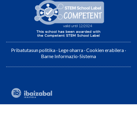
Pribatutasun politika
·
Lege oharra
·
Cookien erabilera
·
Barne Informazio-Sistema