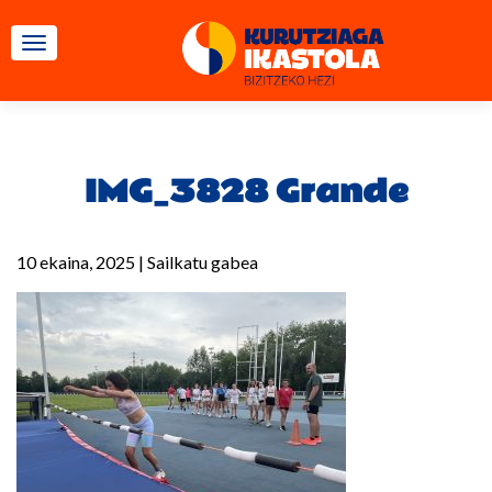
TOGGLE NAVIGATION
IMG_3828 Grande
10 ekaina, 2025
|
Sailkatu gabea