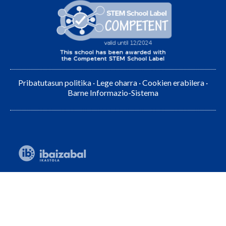
Pribatutasun politika
·
Lege oharra
·
Cookien erabilera
·
Barne Informazio-Sistema