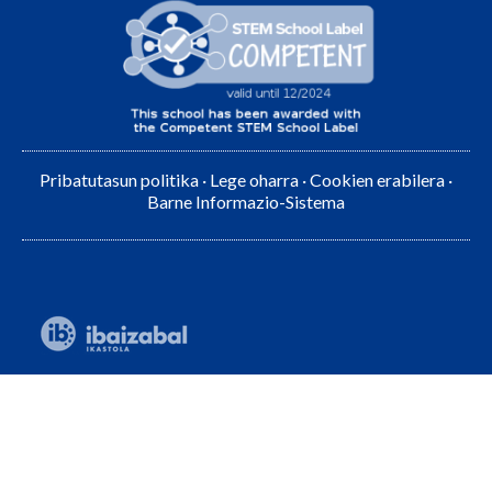
Pribatutasun politika
·
Lege oharra
·
Cookien erabilera
·
Barne Informazio-Sistema