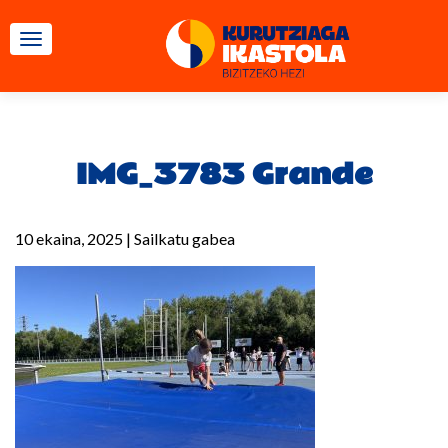
TOGGLE NAVIGATION
IMG_3783 Grande
10 ekaina, 2025
|
Sailkatu gabea