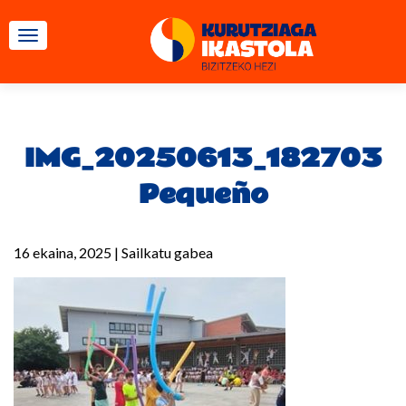
TOGGLE NAVIGATION
IMG_20250613_182703
Pequeño
16 ekaina, 2025
|
Sailkatu gabea