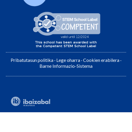
Pribatutasun politika
·
Lege oharra
·
Cookien erabilera
·
Barne Informazio-Sistema