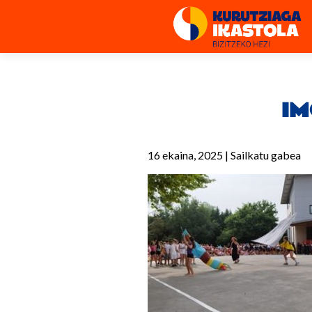
IM
16 ekaina, 2025
|
Sailkatu gabea