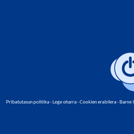
Pribatutasun politika
·
Lege oharra
·
Cookien erabilera
·
Barne 