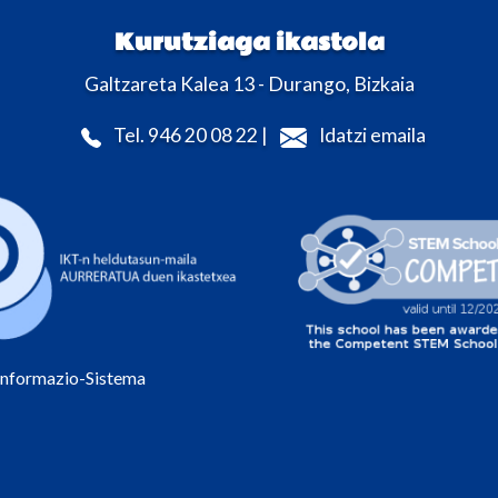
Kurutziaga ikastola
Galtzareta Kalea 13 - Durango, Bizkaia
Tel. 946 20 08 22 |
Idatzi emaila
Informazio-Sistema