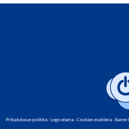
Pribatutasun politika
·
Lege oharra
·
Cookien erabilera
·
Barne 