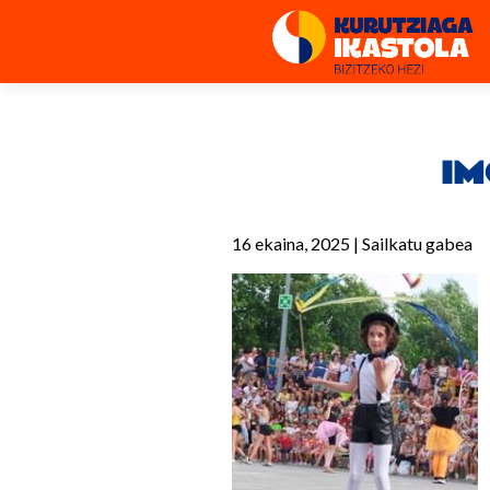
IM
16 ekaina, 2025
|
Sailkatu gabea