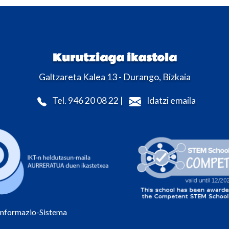
Kurutziaga ikastola
Galtzareta Kalea 13 - Durango, Bizkaia
Tel. 946 20 08 22 |
Idatzi emaila
Informazio-Sistema