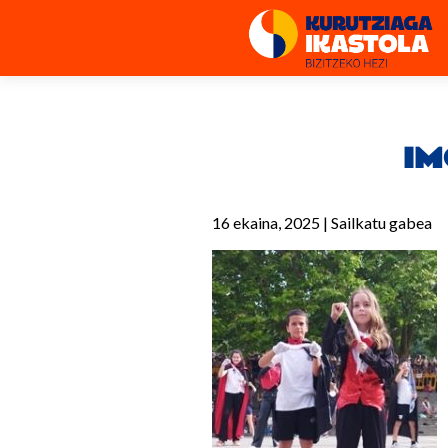
IM
16 ekaina, 2025
|
Sailkatu gabea