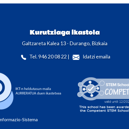
Kurutziaga ikastola
Galtzareta Kalea 13 - Durango, Bizkaia
Tel. 946 20 08 22 |
Idatzi emaila
Informazio-Sistema