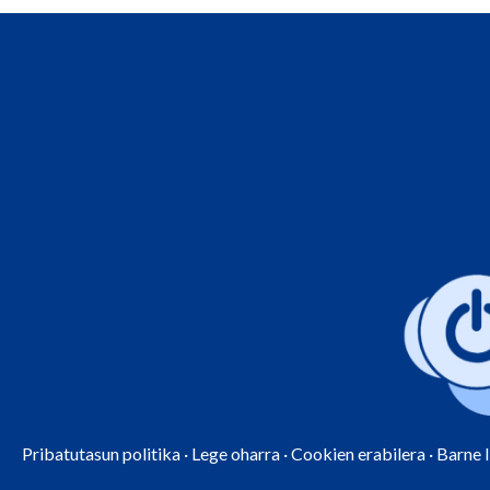
Pribatutasun politika
·
Lege oharra
·
Cookien erabilera
·
Barne 