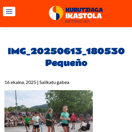
TOGGLE NAVIGATION
IMG_20250613_180530
Pequeño
16 ekaina, 2025
|
Sailkatu gabea