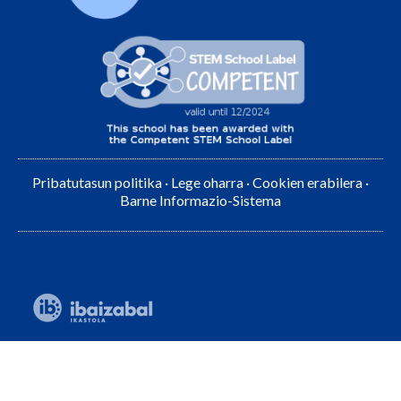
Pribatutasun politika
·
Lege oharra
·
Cookien erabilera
·
Barne Informazio-Sistema