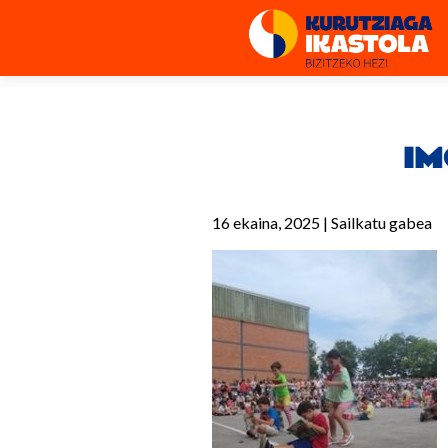
IM
16 ekaina, 2025
|
Sailkatu gabea