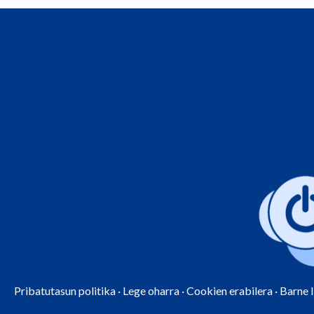
Pribatutasun politika
·
Lege oharra
·
Cookien erabilera
·
Barne 