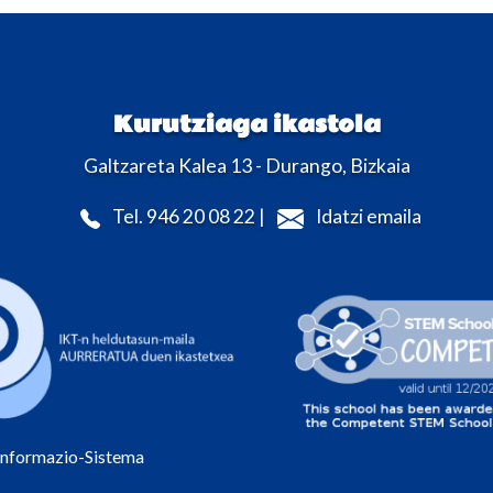
Kurutziaga ikastola
Galtzareta Kalea 13 - Durango, Bizkaia
Tel. 946 20 08 22 |
Idatzi emaila
Informazio-Sistema