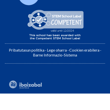
Pribatutasun politika
·
Lege oharra
·
Cookien erabilera
·
Barne Informazio-Sistema