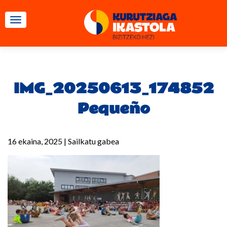
TOGGLE NAVIGATION
IMG_20250613_174852
Pequeño
16 ekaina, 2025
|
Sailkatu gabea