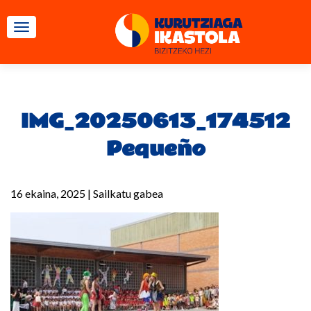
TOGGLE NAVIGATION
IMG_20250613_174512
Pequeño
16 ekaina, 2025
|
Sailkatu gabea