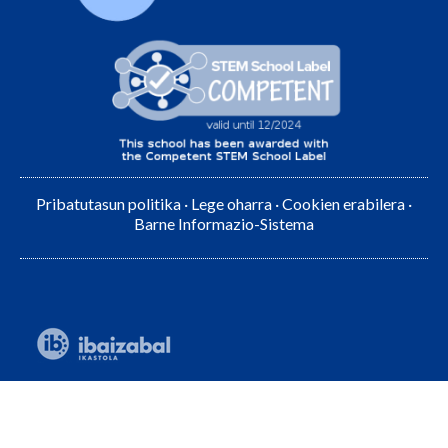
Pribatutasun politika
·
Lege oharra
·
Cookien erabilera
·
Barne Informazio-Sistema