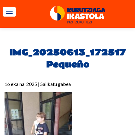
TOGGLE NAVIGATION
IMG_20250613_172517
Pequeño
16 ekaina, 2025
|
Sailkatu gabea