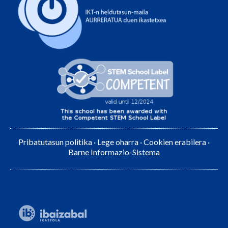
Pribatutasun politika
·
Lege oharra
·
Cookien erabilera
·
Barne Informazio-Sistema