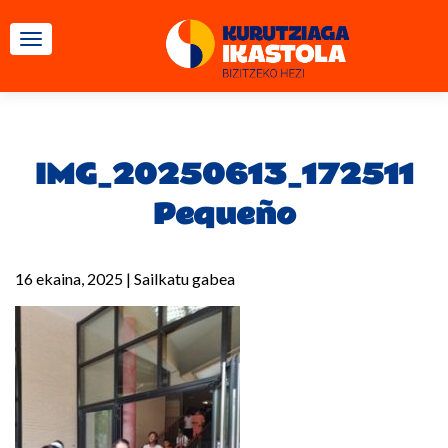
TOGGLE NAVIGATION
IMG_20250613_172511
Pequeño
16 ekaina, 2025
|
Sailkatu gabea