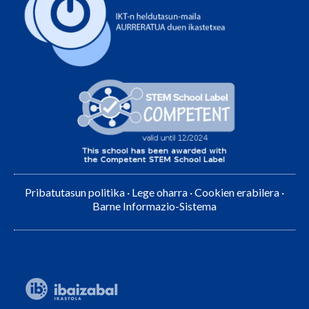
Pribatutasun politika
·
Lege oharra
·
Cookien erabilera
·
Barne Informazio-Sistema