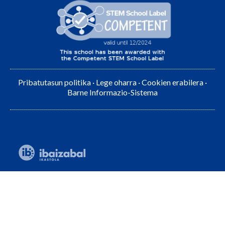
Pribatutasun politika
·
Lege oharra
·
Cookien erabilera
·
Barne Informazio-Sistema