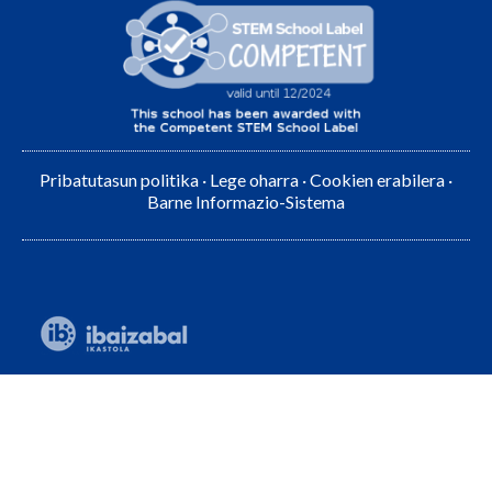
Pribatutasun politika
·
Lege oharra
·
Cookien erabilera
·
Barne Informazio-Sistema