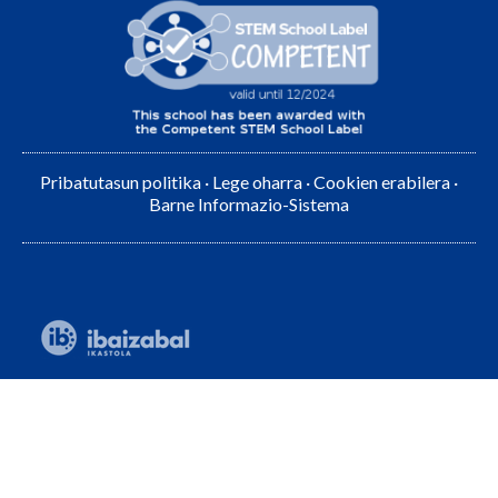
Pribatutasun politika
·
Lege oharra
·
Cookien erabilera
·
Barne Informazio-Sistema