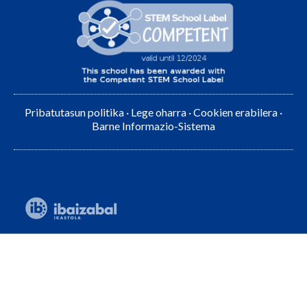
Pribatutasun politika
·
Lege oharra
·
Cookien erabilera
·
Barne Informazio-Sistema