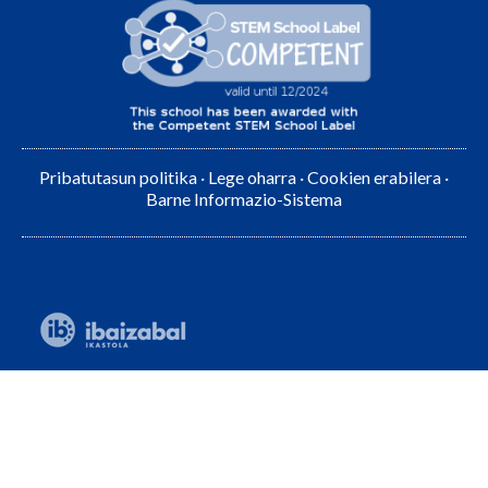
Pribatutasun politika
·
Lege oharra
·
Cookien erabilera
·
Barne Informazio-Sistema