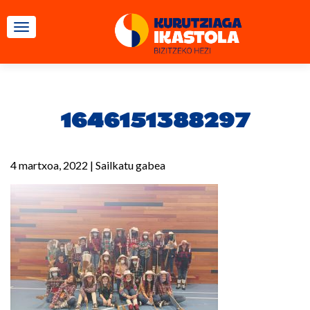
TOGGLE NAVIGATION
1646151388297
4 martxoa, 2022
|
Sailkatu gabea