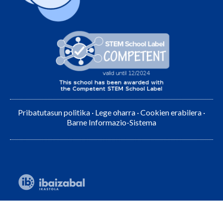
Pribatutasun politika
·
Lege oharra
·
Cookien erabilera
·
Barne Informazio-Sistema