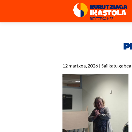
P
12 martxoa, 2026
|
Sailkatu gabea