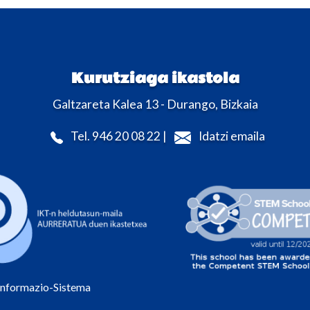
Kurutziaga ikastola
Galtzareta Kalea 13 - Durango, Bizkaia
Tel. 946 20 08 22 |
Idatzi emaila
Informazio-Sistema