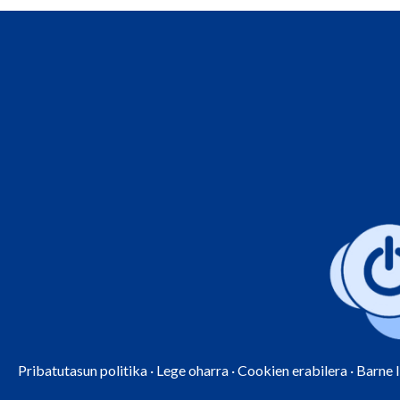
Pribatutasun politika
·
Lege oharra
·
Cookien erabilera
·
Barne 