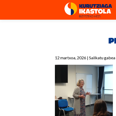
P
12 martxoa, 2026
|
Sailkatu gabea