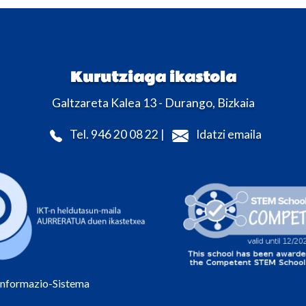
Kurutziaga ikastola
Galtzareta Kalea 13 - Durango, Bizkaia
Tel. 946 20 08 22 |
Idatzi emaila
Informazio-Sistema