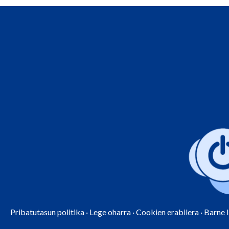
Pribatutasun politika
·
Lege oharra
·
Cookien erabilera
·
Barne 