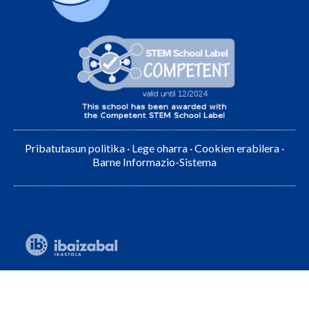
Pribatutasun politika
·
Lege oharra
·
Cookien erabilera
·
Barne Informazio-Sistema