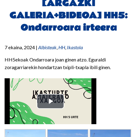
[ARGAZKI
GALERIA+BIDEOA] HH5:
Ondarroara irteera
7 ekaina, 2024
|
Albisteak
,
HH
,
Ikastola
HH5ekoak Ondarroara joan ginen atzo. Eguraldi
zoragarriarekin hondartzan txipli-txapla ibili ginen.