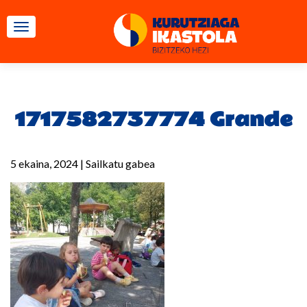
TOGGLE NAVIGATION
1717582737774 Grande
5 ekaina, 2024
|
Sailkatu gabea