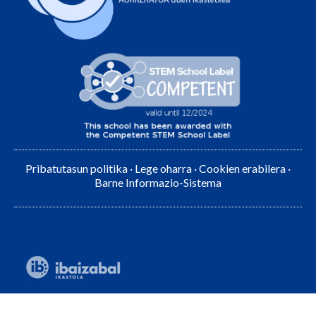
Pribatutasun politika
·
Lege oharra
·
Cookien erabilera
·
Barne Informazio-Sistema