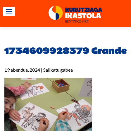
TOGGLE NAVIGATION
1734609928379 Grande
19 abendua, 2024
|
Sailkatu gabea