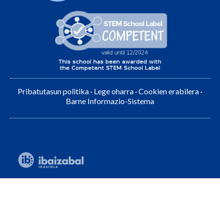
Pribatutasun politika
·
Lege oharra
·
Cookien erabilera
·
Barne Informazio-Sistema