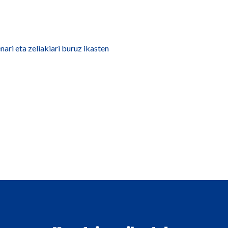
i eta zeliakiari buruz ikasten