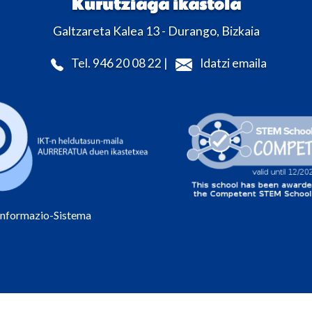
Kurutziaga ikastola
Galtzareta Kalea 13 - Durango, Bizkaia
Tel. 946 20 08 22 |
Idatzi emaila
Informazio-Sistema