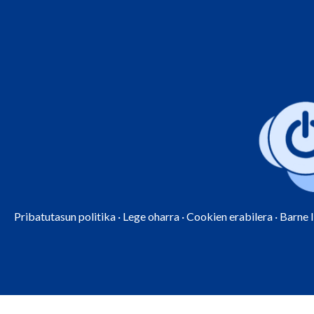
Pribatutasun politika
·
Lege oharra
·
Cookien erabilera
·
Barne 