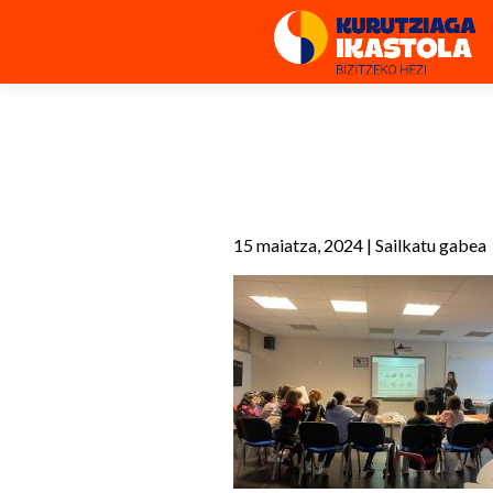
15 maiatza, 2024
|
Sailkatu gabea