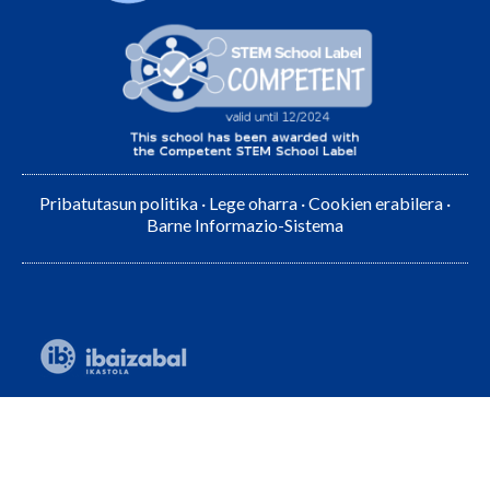
Pribatutasun politika
·
Lege oharra
·
Cookien erabilera
·
Barne Informazio-Sistema