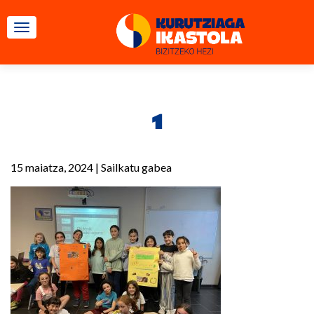
TOGGLE NAVIGATION
1
15 maiatza, 2024
|
Sailkatu gabea