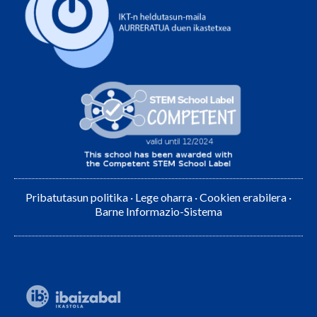
Pribatutasun politika
·
Lege oharra
·
Cookien erabilera
·
Barne Informazio-Sistema