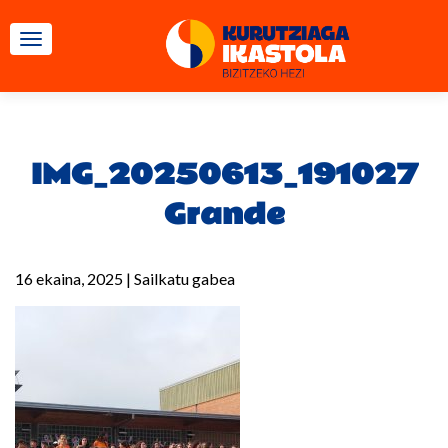
TOGGLE NAVIGATION
IMG_20250613_191027
Grande
16 ekaina, 2025
|
Sailkatu gabea