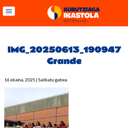
TOGGLE NAVIGATION
IMG_20250613_190947
Grande
16 ekaina, 2025
|
Sailkatu gabea