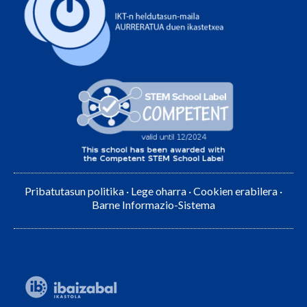
Pribatutasun politika
·
Lege oharra
·
Cookien erabilera
·
Barne Informazio-Sistema