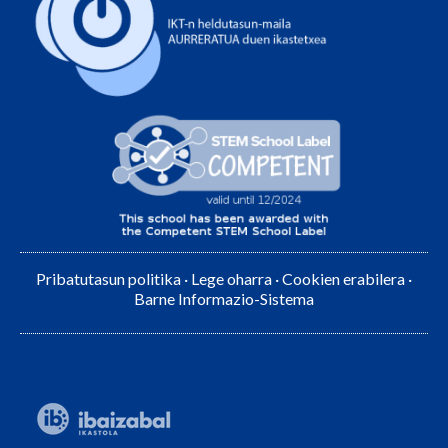
Pribatutasun politika
·
Lege oharra
·
Cookien erabilera
·
Barne Informazio-Sistema