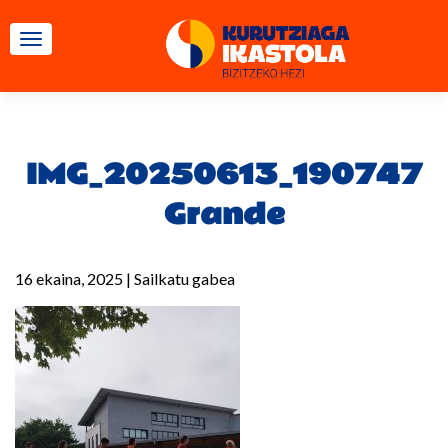
TOGGLE NAVIGATION
IMG_20250613_190747
Grande
16 ekaina, 2025
|
Sailkatu gabea