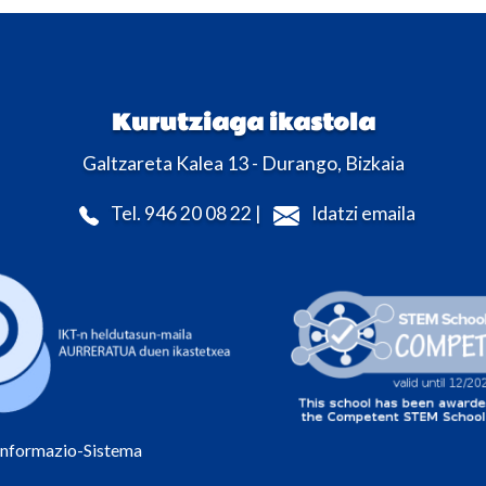
Kurutziaga ikastola
Galtzareta Kalea 13 - Durango, Bizkaia
Tel. 946 20 08 22 |
Idatzi emaila
Informazio-Sistema