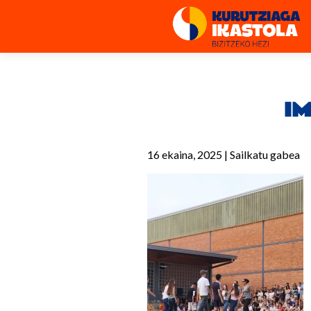
I
16 ekaina, 2025
|
Sailkatu gabea