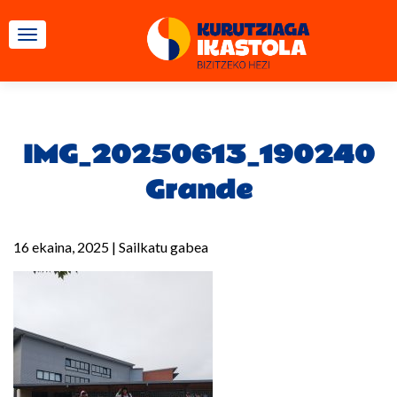
TOGGLE NAVIGATION
IMG_20250613_190240
Grande
16 ekaina, 2025
|
Sailkatu gabea