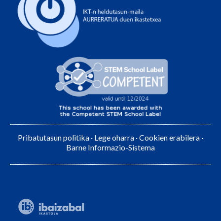
Pribatutasun politika
·
Lege oharra
·
Cookien erabilera
·
Barne Informazio-Sistema