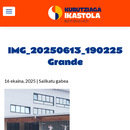
TOGGLE NAVIGATION
IMG_20250613_190225
Grande
16 ekaina, 2025
|
Sailkatu gabea