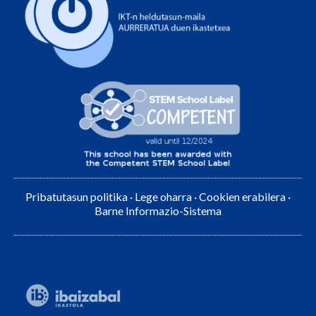
Pribatutasun politika
·
Lege oharra
·
Cookien erabilera
·
Barne Informazio-Sistema