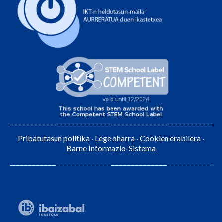
Pribatutasun politika
·
Lege oharra
·
Cookien erabilera
·
Barne Informazio-Sistema