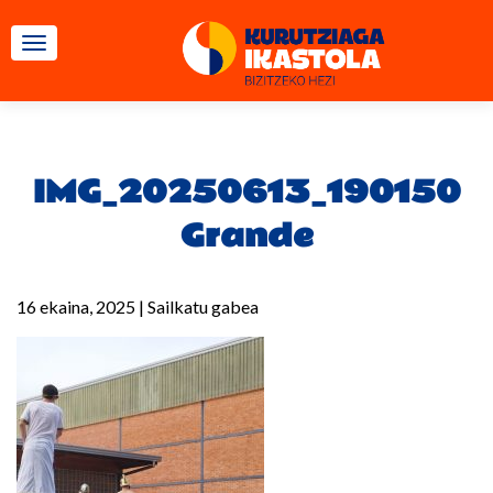
TOGGLE NAVIGATION
IMG_20250613_190150
Grande
16 ekaina, 2025
|
Sailkatu gabea