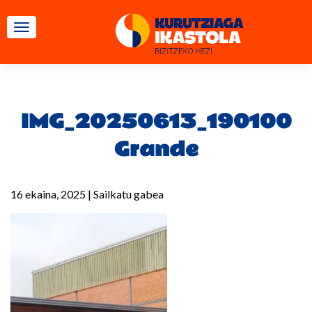
TOGGLE NAVIGATION
IMG_20250613_190100
Grande
16 ekaina, 2025
|
Sailkatu gabea