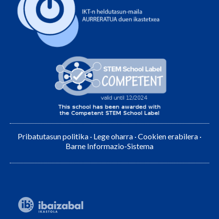
Pribatutasun politika
·
Lege oharra
·
Cookien erabilera
·
Barne Informazio-Sistema