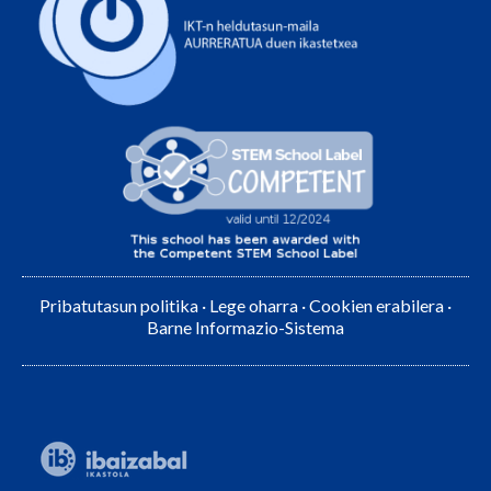
Pribatutasun politika
·
Lege oharra
·
Cookien erabilera
·
Barne Informazio-Sistema