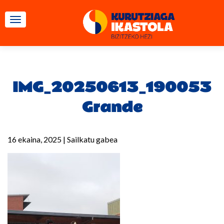
TOGGLE NAVIGATION
IMG_20250613_190053
Grande
16 ekaina, 2025
|
Sailkatu gabea