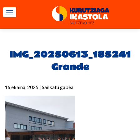
TOGGLE NAVIGATION
IMG_20250613_185241
Grande
16 ekaina, 2025
|
Sailkatu gabea