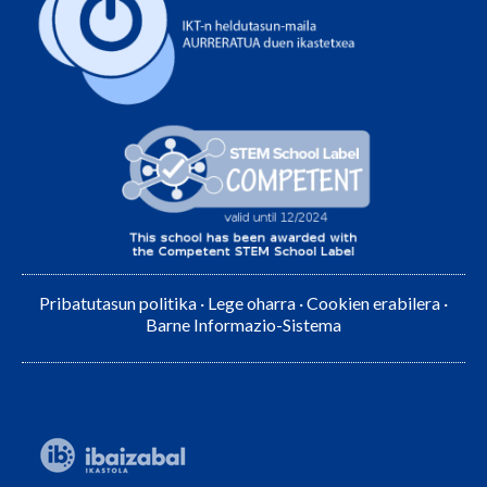
Pribatutasun politika
·
Lege oharra
·
Cookien erabilera
·
Barne Informazio-Sistema