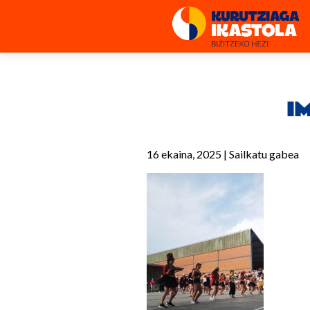
I
16 ekaina, 2025
|
Sailkatu gabea