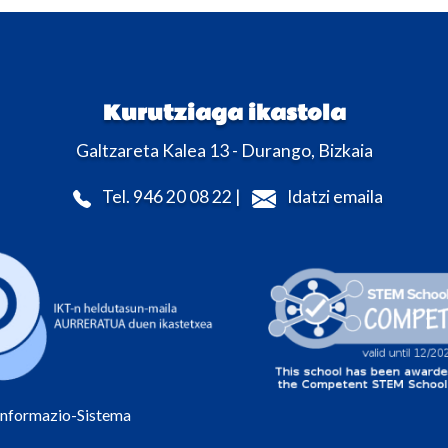
Kurutziaga ikastola
Galtzareta Kalea 13 - Durango, Bizkaia
Tel. 946 20 08 22 |
Idatzi emaila
Informazio-Sistema