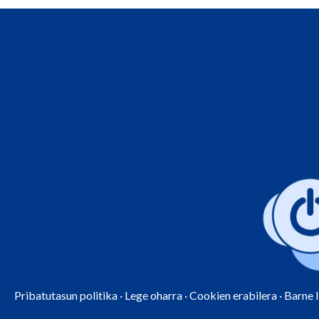
Pribatutasun politika
·
Lege oharra
·
Cookien erabilera
·
Barne 