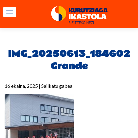
TOGGLE NAVIGATION
IMG_20250613_184602
Grande
16 ekaina, 2025
|
Sailkatu gabea