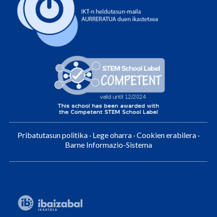
Pribatutasun politika
·
Lege oharra
·
Cookien erabilera
·
Barne Informazio-Sistema