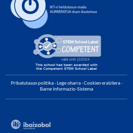
Pribatutasun politika
·
Lege oharra
·
Cookien erabilera
·
Barne Informazio-Sistema