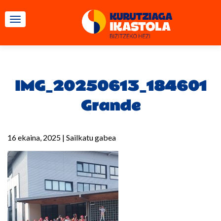
TOGGLE NAVIGATION
IMG_20250613_184601
Grande
16 ekaina, 2025
|
Sailkatu gabea