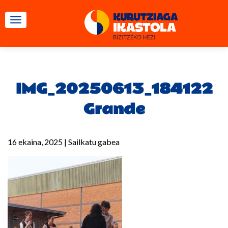
TOGGLE NAVIGATION
IMG_20250613_184122
Grande
16 ekaina, 2025
|
Sailkatu gabea