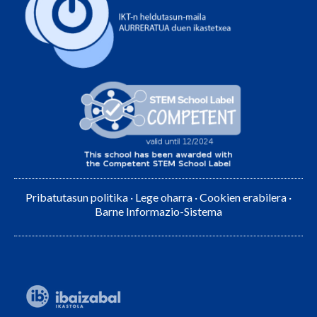
Pribatutasun politika
·
Lege oharra
·
Cookien erabilera
·
Barne Informazio-Sistema