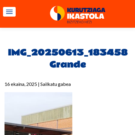
TOGGLE NAVIGATION
IMG_20250613_183458
Grande
16 ekaina, 2025
|
Sailkatu gabea