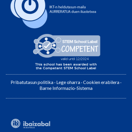
Pribatutasun politika
·
Lege oharra
·
Cookien erabilera
·
Barne Informazio-Sistema