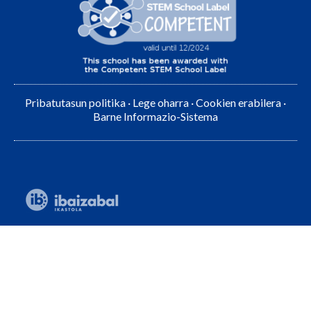
Pribatutasun politika
·
Lege oharra
·
Cookien erabilera
·
Barne Informazio-Sistema