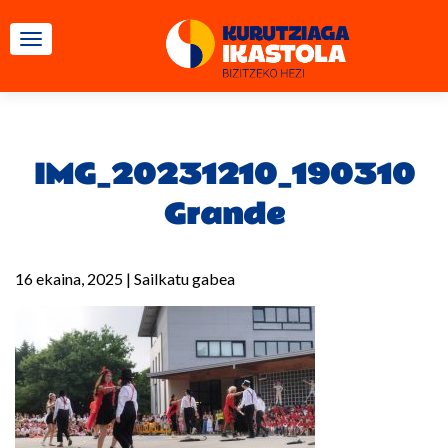
TOGGLE NAVIGATION
IMG_20231210_190310
Grande
16 ekaina, 2025
|
Sailkatu gabea