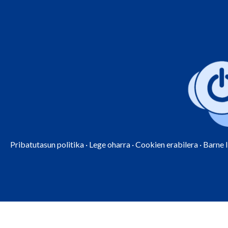
Pribatutasun politika
·
Lege oharra
·
Cookien erabilera
·
Barne 