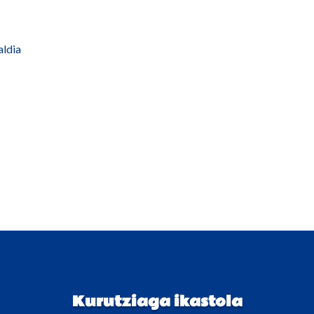
ldia
Kurutziaga ikastola