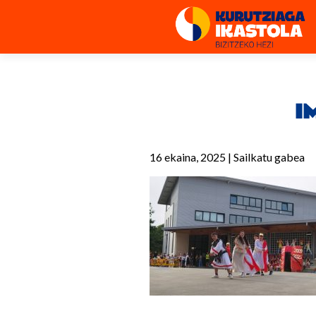
I
16 ekaina, 2025
|
Sailkatu gabea