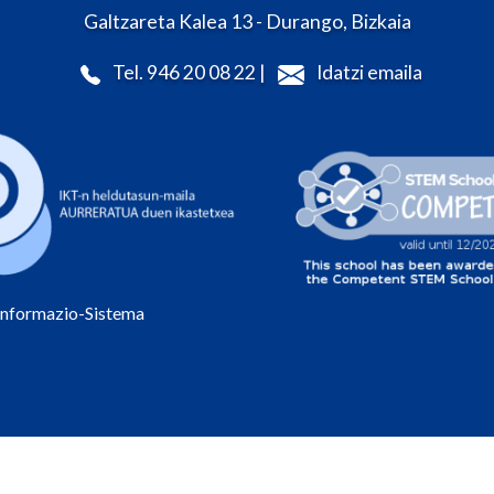
Galtzareta Kalea 13 - Durango, Bizkaia
Tel. 946 20 08 22 |
Idatzi emaila
Informazio-Sistema