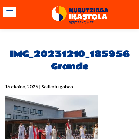
TOGGLE NAVIGATION
IMG_20231210_185956
Grande
16 ekaina, 2025
|
Sailkatu gabea