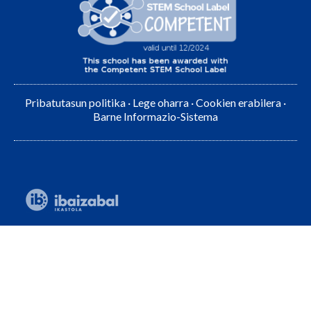
Pribatutasun politika
·
Lege oharra
·
Cookien erabilera
·
Barne Informazio-Sistema