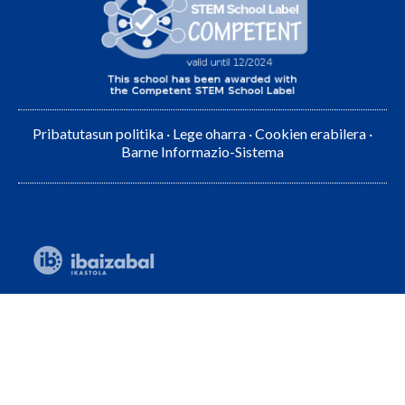
Pribatutasun politika
·
Lege oharra
·
Cookien erabilera
·
Barne Informazio-Sistema