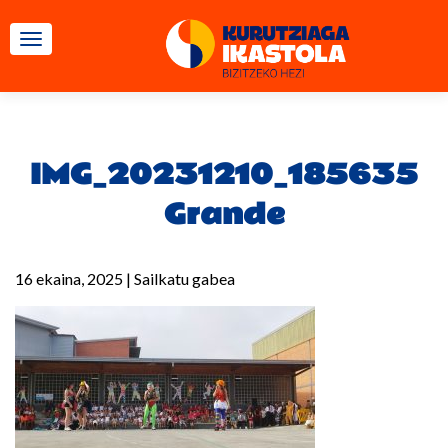
TOGGLE NAVIGATION
IMG_20231210_185635
Grande
16 ekaina, 2025
|
Sailkatu gabea