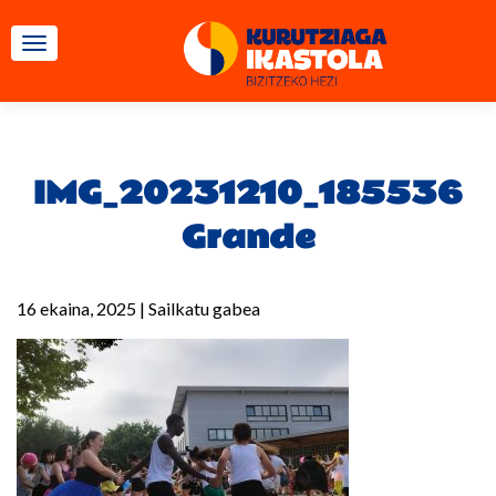
TOGGLE NAVIGATION
IMG_20231210_185536
Grande
16 ekaina, 2025
|
Sailkatu gabea