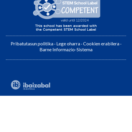
Pribatutasun politika
·
Lege oharra
·
Cookien erabilera
·
Barne Informazio-Sistema