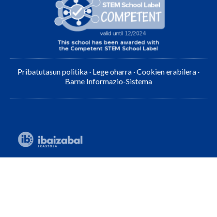
Pribatutasun politika
·
Lege oharra
·
Cookien erabilera
·
Barne Informazio-Sistema