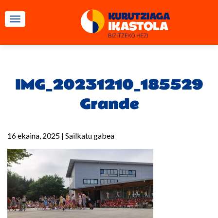
TOGGLE NAVIGATION
IMG_20231210_185529
Grande
16 ekaina, 2025
|
Sailkatu gabea