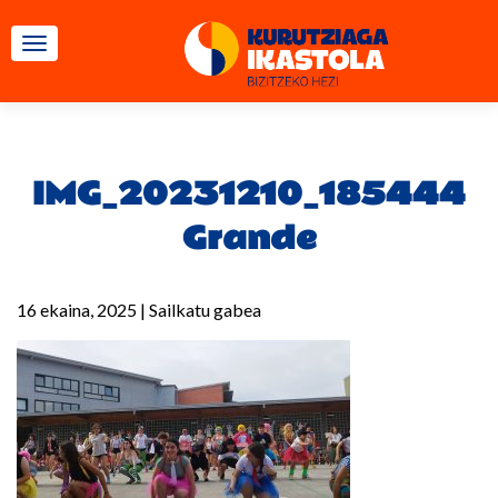
TOGGLE NAVIGATION
IMG_20231210_185444
Grande
16 ekaina, 2025
|
Sailkatu gabea