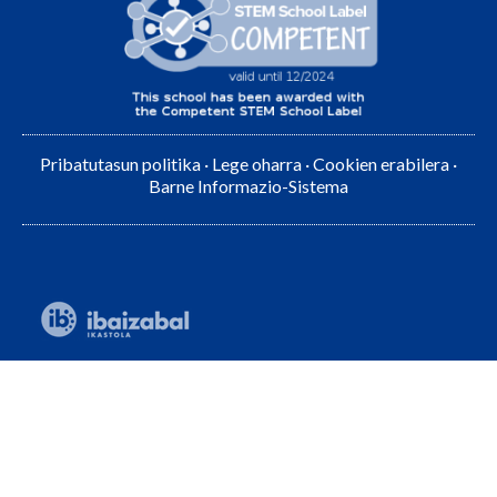
Pribatutasun politika
·
Lege oharra
·
Cookien erabilera
·
Barne Informazio-Sistema