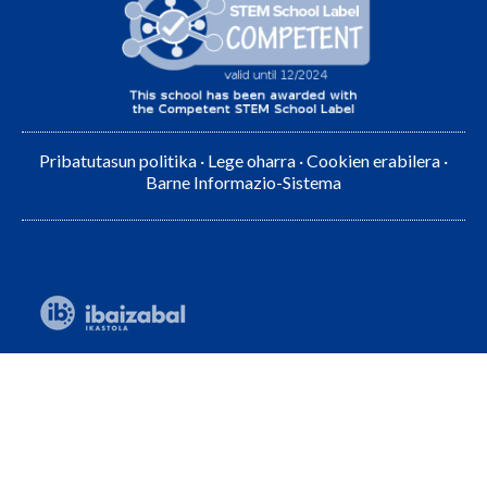
Pribatutasun politika
·
Lege oharra
·
Cookien erabilera
·
Barne Informazio-Sistema