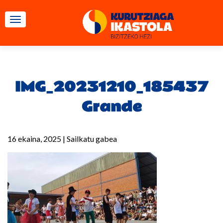
TOGGLE NAVIGATION
IMG_20231210_185437
Grande
16 ekaina, 2025
|
Sailkatu gabea